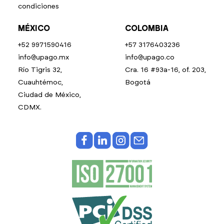
condiciones
MÉXICO
COLOMBIA
+52 9971590416
+57 3176403236
info@upago.mx
info@upago.co
Río Tigris 32,
Cra. 16 #93a-16, of. 203,
Cuauhtémoc,
Bogotá
Ciudad de México,
CDMX.