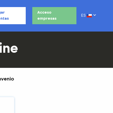
gar
Acceso
ES
ntas
empresas
ine
nvenio