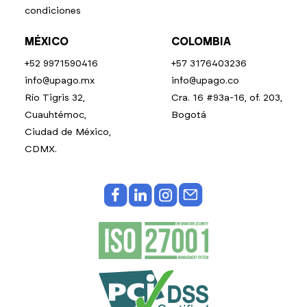
condiciones
MÉXICO
COLOMBIA
+52 9971590416
+57 3176403236
info@upago.mx
info@upago.co
Río Tigris 32,
Cra. 16 #93a-16, of. 203,
Cuauhtémoc,
Bogotá
Ciudad de México,
CDMX.