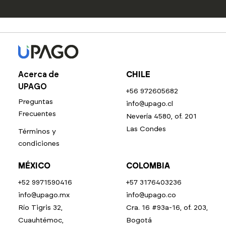
Acerca de
CHILE
UPAGO
+56 972605682
Preguntas
info@upago.cl
Frecuentes
Nevería 4580, of. 201
Las Condes
Términos y
condiciones
MÉXICO
COLOMBIA
+52 9971590416
+57 3176403236
info@upago.mx
info@upago.co
Río Tigris 32,
Cra. 16 #93a-16, of. 203,
Cuauhtémoc,
Bogotá